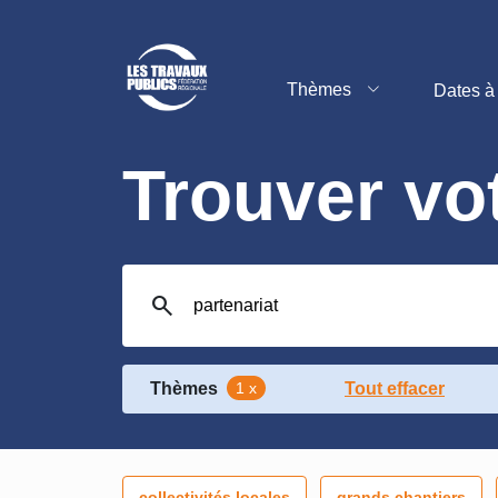
Thèmes
Dates à 
Trouver vo
search
Thèmes
1 x
Tout effacer
collectivités locales
grands chantiers