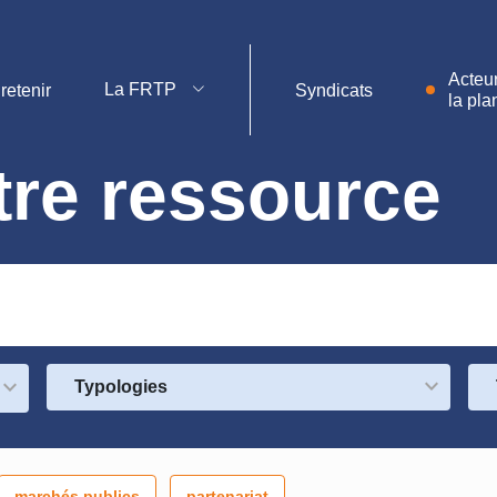
Acteu
La FRTP
retenir
Syndicats
la pla
tp.d
tre ressource
Mét
Typologies
marchés publics
partenariat