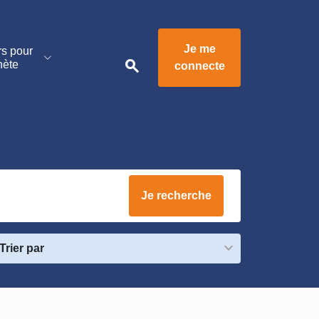
Je me
rs pour
search
nète
connecte
emain
iers
Je recherche
Trier par